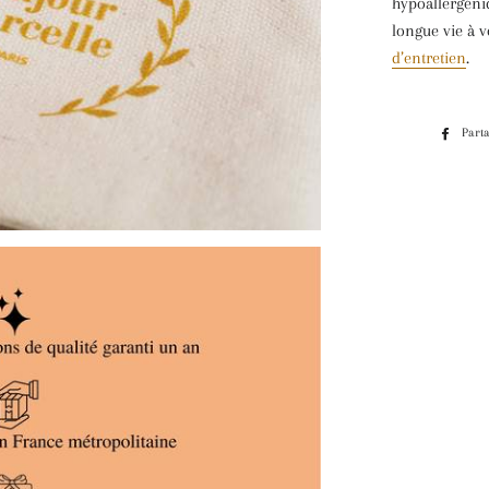
hypoallergéniq
longue vie à v
d’entretien
.
Part