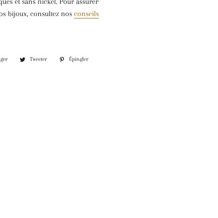
ues et sans nickel. Pour assurer
os bijoux, consultez nos
conseils
ager
Partager
Tweeter
Tweeter
Épingler
Épingler
sur
sur
sur
Facebook
Twitter
Pinterest