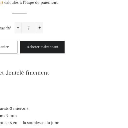
rt
calculés à l'étape de paiement.
antité
−
+
panier
Acheter maintenant
et dentelé finement
carats-3 microns
nc : 9 mm
onc : 6 cm – la souplesse du jonc